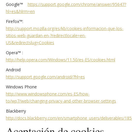
Google™
https://support.google.com/chrome/answer/95647?
hl=es&hlrm=en
Firefox™:
http://support.mozilla.org/es/kb/cookies-informacion-que-los-
sitios-web-guardan-en-?redirectlocale=en-
US&redirectslug=Cookies
Opera™ :
http://help.opera.com/Windows/11.50/es-ES/cookies.html
Android
http://support.google.com/android/?hl=es
Windows Phone
http://www.windowsphone.com/es-ES/how-
to/wp7/web/changing-privacy-and-other-browser-settings
Blackberry
http://docs.blackberry.com/en/smartphone_users/deliverables/18
Aceptación de cookies