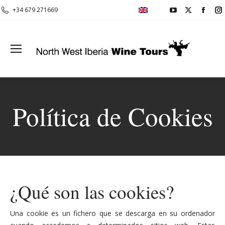
YouTube
X
Face
+34 679 271669
page
page
page
opens
opens
open
in
in
in
i
new
new
new
window
window
wind
Política de Cookies
¿Qué son las cookies?
Una cookie es un fichero que se descarga en su ordenador